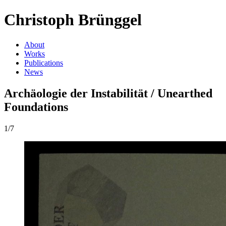
Christoph Brünggel
About
Works
Publications
News
Archäologie der Instabilität / Unearthed
Foundations
1/7